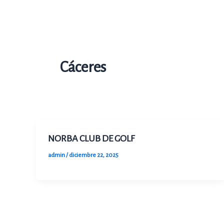
Ir
al
contenido
Cáceres
NORBA CLUB DE GOLF
admin
/
diciembre 22, 2025