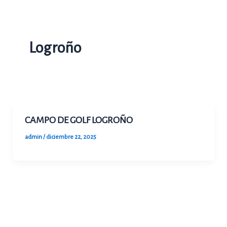
Ir
al
contenido
Logroño
CAMPO DE GOLF LOGROÑO
admin
/
diciembre 22, 2025