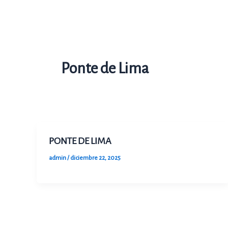
Ir
al
contenido
Ponte de Lima
PONTE DE LIMA
admin
/
diciembre 22, 2025