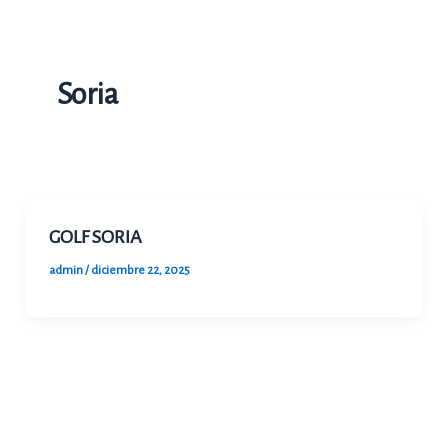
Ir
al
contenido
Soria
GOLF SORIA
admin
/
diciembre 22, 2025