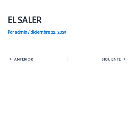
Ir
al
EL SALER
contenido
Por
admin
/
diciembre 22, 2025
ANTERIOR
SIGUIENTE