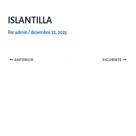
Ir
al
ISLANTILLA
contenido
Por
admin
/
diciembre 22, 2025
ANTERIOR
SIGUIENTE