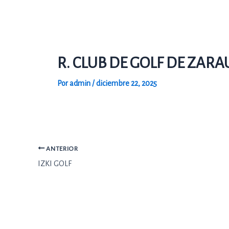
Ir
al
contenido
R. CLUB DE GOLF DE ZARA
Por
admin
/
diciembre 22, 2025
ANTERIOR
IZKI GOLF