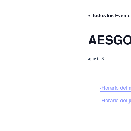
Ir
al
« Todos los Evento
contenido
AESGOL
agosto 6
-Horario del 
-Horario del 