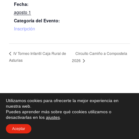
Fecha:
agosto 1
Categoría del Evento:
Inscripción
Circuito Camiño a Compostela
IV Torneo Infantil Caja Rural de
Asturias
2026
Utilizamos cookies para ofrecerte la mejor experiencia en
nuestra web.
Puedes aprender más sobre qué cookies utilizamos o
desactivarlas en los
ajustes
.
Aceptar