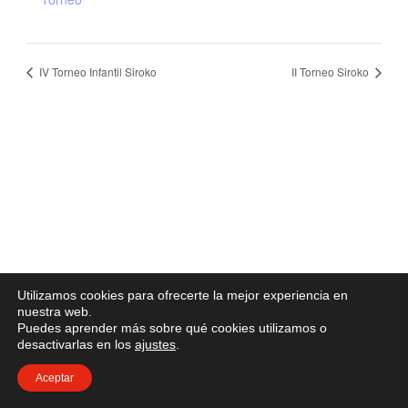
IV Torneo Infantil Siroko
II Torneo Siroko
Utilizamos cookies para ofrecerte la mejor experiencia en
nuestra web.
Puedes aprender más sobre qué cookies utilizamos o
desactivarlas en los
ajustes
.
Aceptar