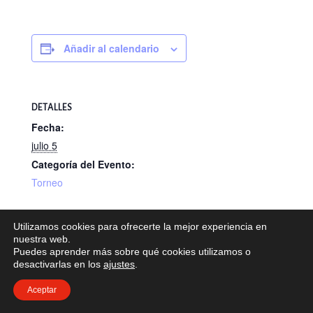
Añadir al calendario
DETALLES
Fecha:
julio 5
Categoría del Evento:
Torneo
Utilizamos cookies para ofrecerte la mejor experiencia en
II Torneo Tienda Golf Castiello
Torneo Club Rotario Infantil (PV)
nuestra web.
Puedes aprender más sobre qué cookies utilizamos o
desactivarlas en los
ajustes
.
Aceptar