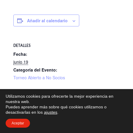
Añadir al calendario
DETALLES
Fecha:
junio 19
Categoría del Evento:
Torneo Abierto a No Socios
Utilizamos cookies para ofrecerte la mejor experiencia en
III Torneo DINTEL Servicios y
VIII Torneo Día Internacional de la
nuestra web.
Puedes aprender más sobre qué cookies utilizamos o
Mujer Golfista
Contrataciones
desactivarlas en los
ajustes
.
Aceptar