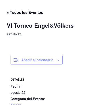
Ir
al
« Todos los Eventos
contenido
VI Torneo Engel&Völkers
agosto 22
Añadir al calendario
DETALLES
Fecha:
agosto 22
Categoría del Evento:
Torneo