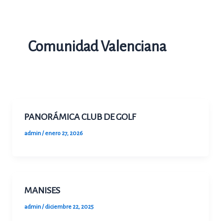
Ir
al
contenido
Comunidad Valenciana
PANORÁMICA CLUB DE GOLF
admin
/
enero 27, 2026
MANISES
admin
/
diciembre 22, 2025