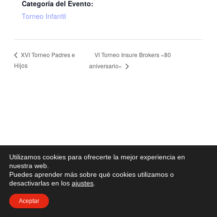
Categoría del Evento:
Torneo Infantil
VI Torneo Insure Brokers «80
XVI Torneo Padres e
Hijos
aniversario»
Utilizamos cookies para ofrecerte la mejor experiencia en
nuestra web.
Puedes aprender más sobre qué cookies utilizamos o
desactivarlas en los
ajustes
.
Aceptar