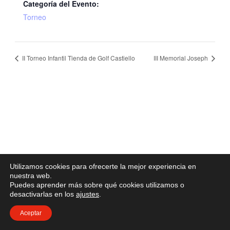
Categoría del Evento:
Torneo
II Torneo Infantil Tienda de Golf Castiello
III Memorial Joseph
Utilizamos cookies para ofrecerte la mejor experiencia en
nuestra web.
Puedes aprender más sobre qué cookies utilizamos o
desactivarlas en los
ajustes
.
Aceptar