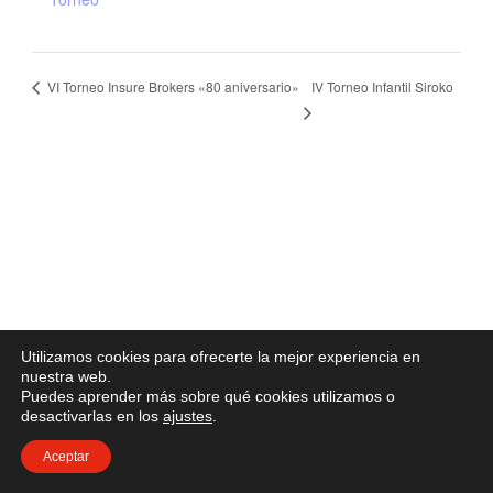
IV Torneo Infantil Siroko
VI Torneo Insure Brokers «80 aniversario»
Utilizamos cookies para ofrecerte la mejor experiencia en
nuestra web.
Puedes aprender más sobre qué cookies utilizamos o
desactivarlas en los
ajustes
.
Aceptar