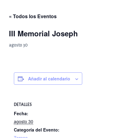
Ir
al
« Todos los Eventos
contenido
III Memorial Joseph
agosto 30
Añadir al calendario
DETALLES
Fecha:
agosto 30
Categoría del Evento:
Torneo