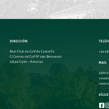
DIRECCIÓN
TELÉ
Real Club de Golf de Castiello
+34 985
C/ Camino del Golf Nº 696 (Bernueces)
33394 Gijón – Asturias
MAIL
admini
cmaste
reserv
SÍGU