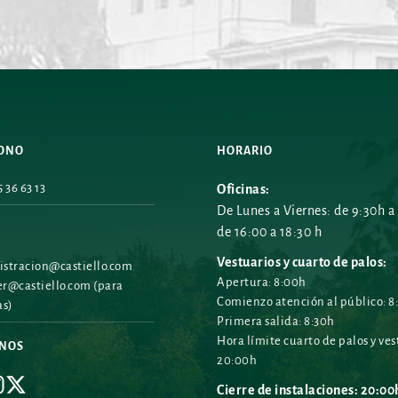
FONO
HORARIO
 36 63 13
Oficinas:
De Lunes a Viernes: de 9:30h a 
de 16:00 a 18:30 h
Vestuarios y cuarto de palos:
stracion@castiello.com
Apertura: 8:00h
r@castiello.com
 (para 
Comienzo atención al público: 8
as)
Primera salida: 8:30h
Hora límite cuarto de palos y vest
ENOS
20:00h
Cierre de instalaciones: 20:00