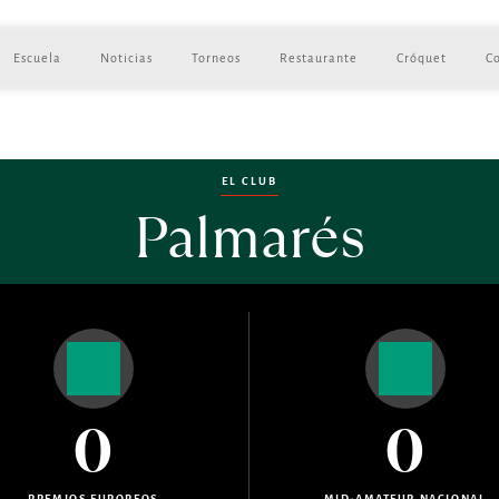
Escuela
Noticias
Torneos
Restaurante
Cróquet
C
EL CLUB
Palmarés
0
0
PREMIOS EUROPEOS
MID-AMATEUR NACIONAL