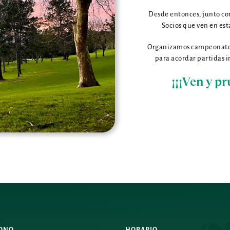
Desde entonces,
 junto co
Socios que ven en es
Organizamos campeonatos o
para acordar partidas 
¡¡¡Ven y p
FONO
HORARIO