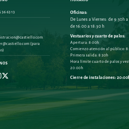
 36 63 13
Oficinas:
De Lunes a Viernes: de 9:30h a 
de 16:00 a 18:30 h
Vestuarios y cuarto de palos:
stracion@castiello.com
Apertura: 8:00h
r@castiello.com
 (para 
Comienzo atención al público: 8
as)
Primera salida: 8:30h
Hora límite cuarto de palos y vest
ENOS
20:00h
Cierre de instalaciones: 20:00