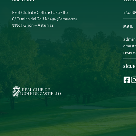
Real Club de Golf de Castiello
+34 985
C/ Camino del Golf Nº 696 (Bernueces)
33394 Gijón – Asturias
MAIL
admini
cmaste
reserv
SÍGU