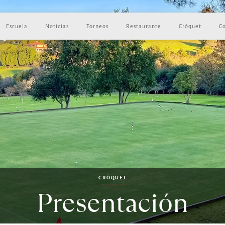
Escuela
Noticias
Torneos
Restaurante
Cróquet
C
CRÓQUET
Presentación