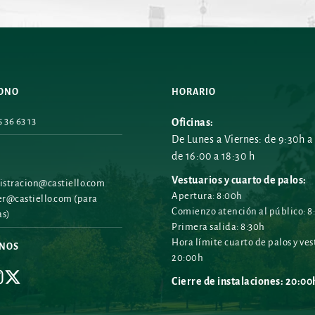
FONO
HORARIO
 36 63 13
Oficinas:
De Lunes a Viernes: de 9:30h a 
de 16:00 a 18:30 h
Vestuarios y cuarto de palos:
stracion@castiello.com
Apertura: 8:00h
r@castiello.com
 (para 
Comienzo atención al público: 8
as)
Primera salida: 8:30h
Hora límite cuarto de palos y vest
ENOS
20:00h
Cierre de instalaciones: 20:00