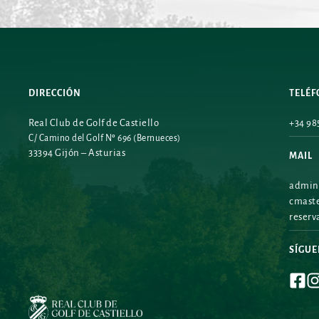
DIRECCIÓN
TELÉ
Real Club de Golf de Castiello
+34 985
C/ Camino del Golf Nº 696 (Bernueces)
33394 Gijón – Asturias
MAIL
admini
cmaste
reserv
SÍGU