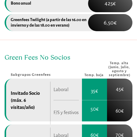
425€
Bono anual
Greenfees Twilight (a partir de las 16.00 en 
6,50€
invierno y de las 18.00 en verano)
Green Fees No Socios
Temp. alta 
(junio, julio, 
agosto y 
Subgrupos Greenfees
Temp. baja
septiembre)
45€
Laboral
35€
Invitado Socio 
(máx. 6 
visitas/año)
50€
60€
F/S y festivos
60€
70€
Laboral