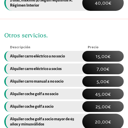
2 días, máximo 30 según requisitos R. 
40,00€
Régimen Interior
Otros servicios.
Descripción
Precio
15,00€
Alquiler carro eléctrico a no socio
7,00€
Alquiler carro eléctrico a socios
5,00€
Alquiler carro manual a no socio
45,00€
Alquiler coche golf a no socio
25,00€
Alquiler coche golf a socio
Alquiler coche golf a socio mayor de 65 
20,00€
años y minusválidos