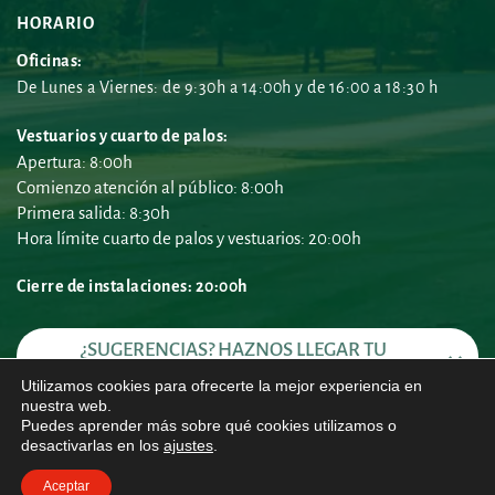
HORARIO
Oficinas:
De Lunes a Viernes: de 9:30h a 14:00h y de 16:00 a 18:30 h
Vestuarios y cuarto de palos:
Apertura: 8:00h
Comienzo atención al público: 8:00h
Primera salida: 8:30h
Hora límite cuarto de palos y vestuarios: 20:00h
Cierre de instalaciones: 20:00h 
¿SUGERENCIAS? HAZNOS LLEGAR TU 
PROPUESTA
Utilizamos cookies para ofrecerte la mejor experiencia en
nuestra web.
Puedes aprender más sobre qué cookies utilizamos o
desactivarlas en los
ajustes
.
Política de Privacidad
 | 
Política de Cookies
 | 
Aviso Legal
Real Club de Golf de Castiello - 2025
Aceptar