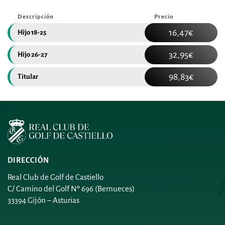
Descripción
Precio
16,47€
Hijo 18-25
32,95€
Hijo 26-27
98,83€
Titular
DIRECCIÓN
Real Club de Golf de Castiello
C/ Camino del Golf Nº 696 (Bernueces)
33394 Gijón – Asturias