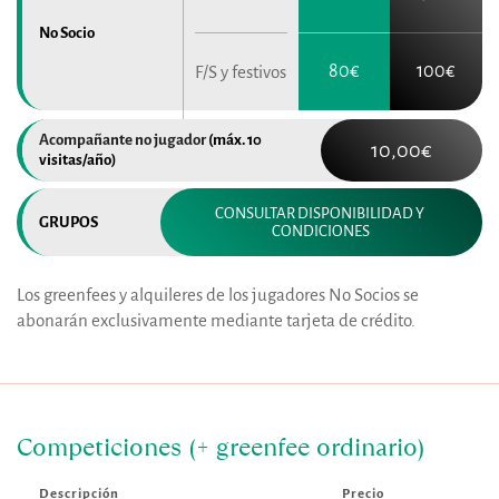
No Socio
80€
100€
F/S y festivos
Acompañante no jugador 
(máx. 10 
10,00€
visitas/año)
CONSULTAR DISPONIBILIDAD Y 
GRUPOS
CONDICIONES
Los greenfees y alquileres de los jugadores No Socios se 
abonarán exclusivamente mediante tarjeta de crédito.
Competiciones (+ greenfee ordinario)
Descripción
Precio