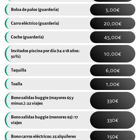
5,00€
Bolsa de palos (guardería)
20,00€
Carro eléctrico (guardería)
45,00€
Coche (guardería)
Invitados piscina por día (14 a 18 años: 
10,00€
50%)
6,00€
Taquilla
1,00€
Toalla
Bono salidas buggie (mayores 65 y 
330€
minus.): 22 viajes
Bono salidas buggie (menores 65): 17 
330€
viajes
150€
Bono carros eléctricos: 25 alquileres