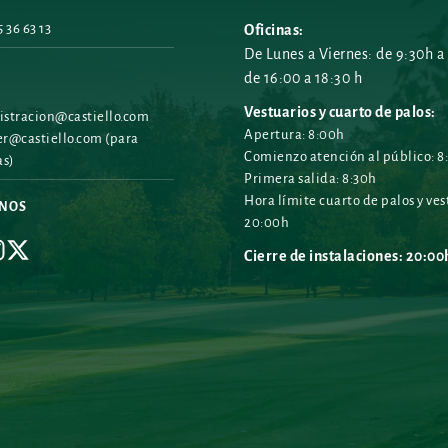
 36 63 13
Oficinas:
De Lunes a Viernes: de 9:30h a 
de 16:00 a 18:30 h
Vestuarios y cuarto de palos:
stracion@castiello.com
Apertura: 8:00h
r@castiello.com
 (para 
Comienzo atención al público: 8
as)
Primera salida: 8:30h
Hora límite cuarto de palos y vest
ENOS
20:00h
Cierre de instalaciones: 20:00