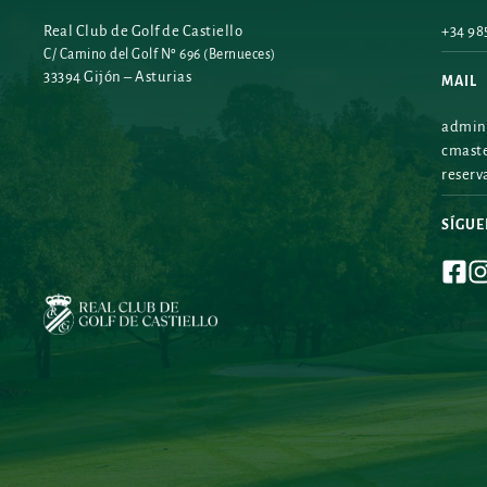
Real Club de Golf de Castiello
+34 985
C/ Camino del Golf Nº 696 (Bernueces)
33394 Gijón – Asturias
MAIL
admini
cmaste
reserv
SÍGU