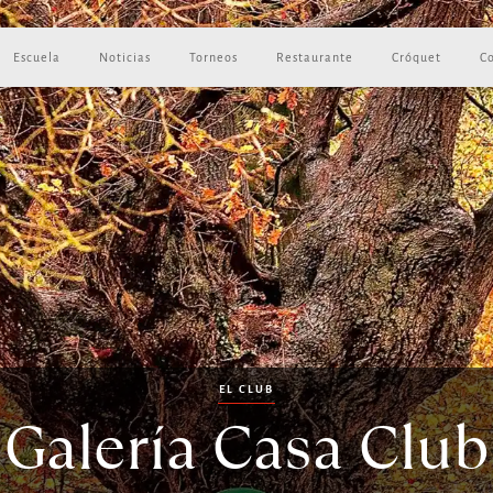
Escuela
Noticias
Torneos
Restaurante
Cróquet
C
EL CLUB
Galería Casa Club