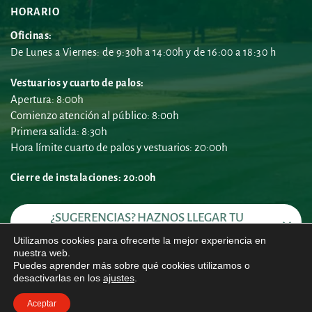
HORARIO
Oficinas:
De Lunes a Viernes: de 9:30h a 14:00h y de 16:00 a 18:30 h
Vestuarios y cuarto de palos:
Apertura: 8:00h
Comienzo atención al público: 8:00h
Primera salida: 8:30h
Hora límite cuarto de palos y vestuarios: 20:00h
Cierre de instalaciones: 20:00h 
¿SUGERENCIAS? HAZNOS LLEGAR TU 
PROPUESTA
Utilizamos cookies para ofrecerte la mejor experiencia en
nuestra web.
Puedes aprender más sobre qué cookies utilizamos o
desactivarlas en los
ajustes
.
Política de Privacidad
 | 
Política de Cookies
 | 
Aviso Legal
Real Club de Golf de Castiello - 2025
Aceptar
Diseño web Infofuturo