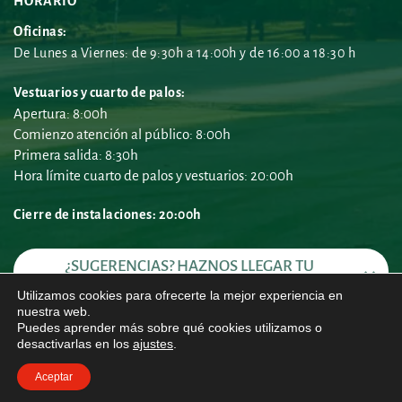
HORARIO
Oficinas:
De Lunes a Viernes: de 9:30h a 14:00h y de 16:00 a 18:30 h
Vestuarios y cuarto de palos:
Apertura: 8:00h
Comienzo atención al público: 8:00h
Primera salida: 8:30h
Hora límite cuarto de palos y vestuarios: 20:00h
Cierre de instalaciones: 20:00h 
¿SUGERENCIAS? HAZNOS LLEGAR TU 
PROPUESTA
Utilizamos cookies para ofrecerte la mejor experiencia en
nuestra web.
Puedes aprender más sobre qué cookies utilizamos o
desactivarlas en los
ajustes
.
Política de Privacidad
 | 
Política de Cookies
 | 
Aviso Legal
Real Club de Golf de Castiello - 2025
Aceptar
Diseño web Infofuturo